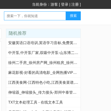
当前身份：游客 [
登录
|
注册
]
搜索
随机推荐
安徽英语口语培训,英语学习音标,免费英语学习网-安徽教育在线
中开泵,中开泵厂家,双吸中开泵-山东博二泵业有限公司
徐州二手房_徐州房产网_徐州租房_徐州房价(西安链家网)
麻花影视-好看的高清电影_全网热播VIP电视剧大全免费在线观看
江西美食网-江西特色小吃,江西美食菜谱,江西美食攻略,江西餐饮加盟,江西餐饮品牌排行榜
伸缩器_伸缩接头_传力接头-郑州中泰管道设备制造有限公司
TXT文本处理工具 - 在线文本工具