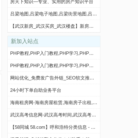
房天下知识—专业、实用的房产知识平台
吕梁地图,吕梁电子地图,吕梁街景地图,吕梁平面地图(2025年8月新版)-城市吧
【武汉新房_武汉买房_武汉楼盘】新房房价,信息网-武汉贝壳新房
新加入站点
PHP教程,PHP入门教程,PHP学习,PHP程序员,PHP网站,PHP视频教程,Mysql教程,CMS教程,AI秒收录 - AI秒收录
PHP教程,PHP入门教程,PHP学习,PHP程序员,PHP网站,PHP视频教程,Mysql教程,CMS教程,AI收录网 - AI收录网
网站优化_免费发广告外链_SEO软文推广_php秒收录
24小时下单自助业务平台
海南租房网-海南房屋租赁,海南房子出租,海南出租房屋,海南房地产中介,海南个人租房信息
武汉高考信息网-武汉高考时间,武汉高考复读,武汉志愿填报,武汉高考分数线,武汉高考成绩查询
【58同城 58.com】呼和浩特分类信息 - 本地 免费 高效