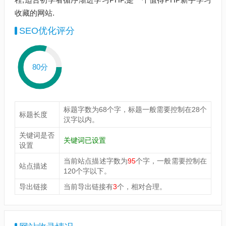
收藏的网站.
SEO优化评分
80分
标题字数为68个字，标题一般需要控制在28个
标题长度
汉字以内。
关键词是否
关键词已设置
设置
当前站点描述字数为
95
个字，一般需要控制在
站点描述
120个字以下。
导出链接
当前导出链接有
3
个，相对合理。