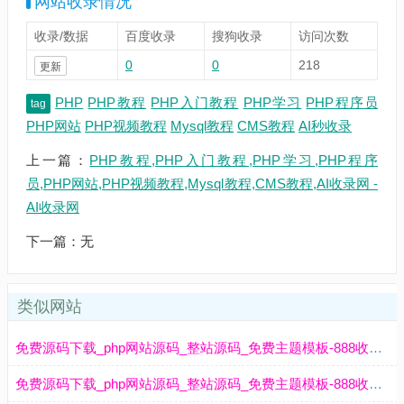
网站收录情况
收录/数据
百度收录
搜狗收录
访问次数
0
0
218
更新
PHP
PHP教程
PHP入门教程
PHP学习
PHP程序员
tag
PHP网站
PHP视频教程
Mysql教程
CMS教程
AI秒收录
上一篇：
PHP教程,PHP入门教程,PHP学习,PHP程序
员,PHP网站,PHP视频教程,Mysql教程,CMS教程,AI收录网 -
AI收录网
下一篇：无
类似网站
免费源码下载_php网站源码_整站源码_免费主题模板-888收录网
免费源码下载_php网站源码_整站源码_免费主题模板-888收录网