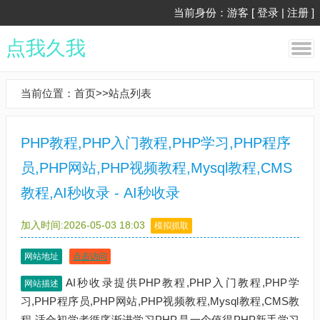
当前身份：游客 [
登录
|
注册
]
点我久我
当前位置：
首页
>>
站点列表
PHP教程,PHP入门教程,PHP学习,PHP程序
员,PHP网站,PHP视频教程,Mysql教程,CMS
教程,AI秒收录 - AI秒收录
加入时间:2026-05-03 18:03
模拟抓取
网站地址
点击访问
AI秒收录提供PHP教程,PHP入门教程,PHP学
网站描述
习,PHP程序员,PHP网站,PHP视频教程,Mysql教程,CMS教
程,适合初学者循序渐进学习PHP,是一个值得PHP新手学习