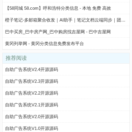
【58同城 58.com】呼和浩特分类信息 - 本地 免费 高效
橙子笔记-多邮箱聚合收发｜AI助手｜笔记文档云端同步｜团队与个人高效协作工具
巴中买房_巴中房产网_巴中购房找吉屋网 - 巴中吉屋网
黄冈列举网 - 黄冈分类信息免费发布平台
推荐阅读
自助广告系统V2.4开源源码
自助广告系统V2.3开源源码
自助广告系统V2.2开源源码
自助广告系统V2.1开源源码
自助广告系统V2.0开源源码
自助广告系统V1.0开源源码