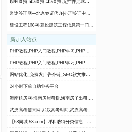
蜘蛛直播,nba直播,cba直播,无插件足球直播,亚预杯直播,蜘蛛体育直播
道途签证网—北京签证代办|办理签证中介公司|签证咨询外包服务
建设工程168网-建设建筑工程信息第一门户网
新加入站点
PHP教程,PHP入门教程,PHP学习,PHP程序员,PHP网站,PHP视频教程,Mysql教程,CMS教程,AI秒收录 - AI秒收录
PHP教程,PHP入门教程,PHP学习,PHP程序员,PHP网站,PHP视频教程,Mysql教程,CMS教程,AI收录网 - AI收录网
网站优化_免费发广告外链_SEO软文推广_php秒收录
24小时下单自助业务平台
海南租房网-海南房屋租赁,海南房子出租,海南出租房屋,海南房地产中介,海南个人租房信息
武汉高考信息网-武汉高考时间,武汉高考复读,武汉志愿填报,武汉高考分数线,武汉高考成绩查询
【58同城 58.com】呼和浩特分类信息 - 本地 免费 高效