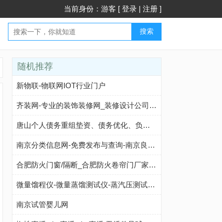
当前身份：游客 [
登录
|
注册
]
搜索
随机推荐
新物联-物联网IOT行业门户
齐装网-专业的装饰装修网_装修设计公司一站式服务平台
唐山个人债务重组垫资、债务优化、负债整合公司_唐山贷款网-唐山德智企业管理
南京分类信息网-免费发布与查询-南京良时百业招商网
合肥防火门窗/隔断_合肥防火卷帘门厂家_安徽耐火窗_良万消防设备有限公司
微量馏程仪-微量蒸馏测试仪-蒸汽压测试仪-真空混料脱泡机-上海人和科学仪器有限公司
南京试管婴儿网