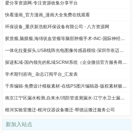
爱分享资源网-专注资源收集分享平台
快看漫画_官方漫画_漫画大全免费在线观看
环保设备_重庆新浩航环保设备有限公司 - 八方资源网
胶质瘤,脑膜瘤,海绵状血管瘤等脑部肿瘤手术-INC-国际神经外科医生集团
一体化拉曼探头,USB线阵光电图像传感器模组-深圳市依迈光电有限公司
探迹私域-国内领先的私域SCRM系统（企业微信官方服务商），全面打通企微，帮企业精细化运营客户，降低获客成本，提高客户复购，增加营收，做好老客户服务。
学术期刊咨询_ 杂志订阅平台_汇发表
千库编辑-免费设计模板素材-在线PS图片编辑器-版权素材极简设计神器
南京江宁区漏水检测,自来水/消防管道测漏水-江宁水卫士漏水检测
根河实验室搬迁-根河仪器设备搬迁-帮德运搬迁服务公司
新加入站点