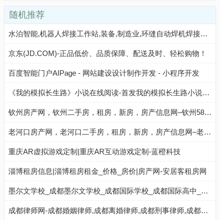
随机推荐
水泊智能,机器人焊接工作站,装备,制造业,环缝自动焊机焊接设备-山东水泊智能装备股份有限公司
京东(JD.COM)-正品低价、品质保障、配送及时、轻松购物！
百度智能门户AIPage - 网站建设设计制作开发 - 小程序开发
《我的模拟长生路》小说在线阅读-首发我的模拟长生路小说网手机端
钦州房产网，钦州二手房，租房，新房，房产信息网–钦州58安居客
老河口房产网，老河口二手房，租房，新房，房产信息网–老河口58安居客
重庆AR虚拟游戏定制|重庆AR互动游戏定制-蓝橙科技
淄博租房信息|淄博租房租金_价格_房价|房产网-安居客租房网
墨尔文学校_成都墨尔文学校_成都国际学校_成都国际高中_成都国际初中_成都国际小学_国际学校_私立学校
成都律师网-成都婚姻律师,成都离婚律师,成都刑事律师,成都房产律师,成都律师事务所排名