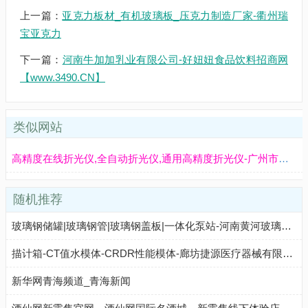
上一篇：
亚克力板材_有机玻璃板_压克力制造厂家-衢州瑞
宝亚克力
下一篇：
河南牛加加乳业有限公司-好妞妞食品饮料招商网
【www.3490.CN】
类似网站
高精度在线折光仪,全自动折光仪,通用高精度折光仪-广州市爱宕科学仪器有限公司
随机推荐
玻璃钢储罐|玻璃钢管|玻璃钢盖板|一体化泵站-河南黄河玻璃钢容器管道厂家
描计箱-CT值水模体-CRDR性能模体-廊坊捷源医疗器械有限公司
新华网青海频道_青海新闻