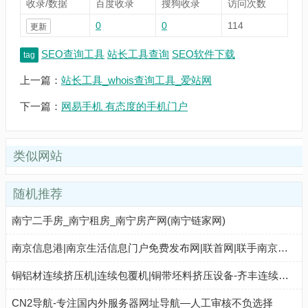
收录/数据
百度收录
搜狗收录
访问次数
0
0
114
更新
SEO查询工具
站长工具查询
SEO软件下载
tag
上一篇：
站长工具_whois查询工具_爱站网
下一篇：
网易手机 有态度的手机门户
类似网站
随机推荐
南宁二手房_南宁租房_南宁房产网(南宁链家网)
南京信息港|南京生活信息门户免费发布网|联首网|联手南京生活信息港
铜铝材连续挤压机|连续包覆机|铜带坯料挤压设备-齐丰连续挤压设备有限公司
CN2导航-专注国内外服务器网址导航—人工审核不负选择