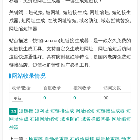
标题：免费短网址生成器，一键生成短链接！
关键词：短链接, 短网址, 短链接生成, 网址缩短, 短链接生
成器, 短网址生成, 在线网址缩短, 域名防红, 域名拦截替换,
网址缩短神器
站点描述：快缩(suo.run)短链接生成器，是一款永久免费的
短链接生成工具。支持自定义生成短网址，网址缩短后访问
速度快连通性好。具有防封抗红等特性，是国内老牌免费短
链接品牌。短信社群营销推广必备工具。
网站收录情况
收录/数据
百度收录
搜狗收录
访问次数
0
0
90
更新
短链接
短网址
短链接生成
网址缩短
短链接生成器
短
tag
网址生成
在线网址缩短
域名防红
域名拦截替换
网址缩短
神器
上一篇：
检重秤,自动检重秤,在线检重秤,重量检重秤,动态